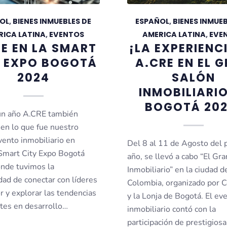
OL
,
BIENES INMUEBLES DE
ESPAÑOL
,
BIENES INMUEB
RICA LATINA
,
EVENTOS
AMERICA LATINA
,
EVE
E EN LA SMART
¡LA EXPERIENC
Y EXPO BOGOTÁ
A.CRE EN EL 
2024
SALÓN
INMOBILIARIO
BOGOTÁ 202
un año A.CRE también
 en lo que fue nuestro
vento inmobiliario en
Del 8 al 11 de Agosto del 
Smart City Expo Bogotá
año, se llevó a cabo “El Gr
nde tuvimos la
Inmobiliario” en la ciudad 
dad de conectar con líderes
Colombia, organizado por C
r y explorar las tendencias
y la Lonja de Bogotá. El ev
es en desarrollo…
inmobiliario contó con la
participación de prestigios