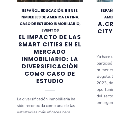
ESPAÑOL
,
EDUCACIÓN
,
BIENES
ESPAÑ
INMUEBLES DE AMERICA LATINA
,
AME
A.CR
CASO DE ESTUDIO INMOBILIARIO
,
CIT
EVENTOS
EL IMPACTO DE LAS
SMART CITIES EN EL
MERCADO
Ya hace 
INMOBILIARIO: LA
participó
DIVERSIFICACIÓN
primer e
COMO CASO DE
Bogotá, 
ESTUDIO
2023, do
oportuni
del secto
La diversificación inmobiliaria ha
emergent
sido reconocida como una de las
estrategias más eficaces para