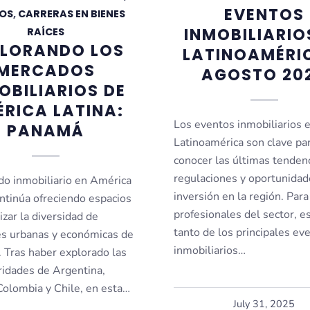
EVENTOS
OS
,
CARRERAS EN BIENES
INMOBILIARIO
RAÍCES
PLORANDO LOS
LATINOAMÉRI
MERCADOS
AGOSTO 20
OBILIARIOS DE
RICA LATINA:
Los eventos inmobiliarios 
PANAMÁ
Latinoamérica son clave pa
conocer las últimas tendenc
regulaciones y oportunidad
do inmobiliario en América
inversión en la región. Para
ontinúa ofreciendo espacios
profesionales del sector, es
izar la diversidad de
tanto de los principales ev
es urbanas y económicas de
inmobiliarios…
. Tras haber explorado las
ridades de Argentina,
Colombia y Chile, en esta…
July 31, 2025