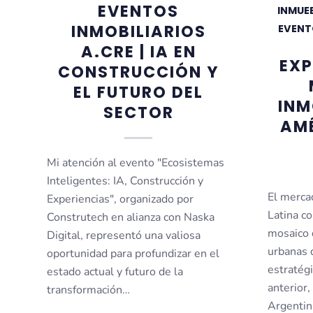
EVENTOS
INMUEB
INMOBILIARIOS
EVENT
A.CRE | IA EN
EX
CONSTRUCCIÓN Y
EL FUTURO DEL
INM
SECTOR
AMÉ
Mi atención al evento "Ecosistemas
Inteligentes: IA, Construcción y
El merca
Experiencias", organizado por
Latina c
Construtech en alianza con Naska
mosaico 
Digital, representó una valiosa
urbanas q
oportunidad para profundizar en el
estratég
estado actual y futuro de la
anterior
transformación…
Argentin