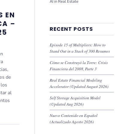
AI in Real Estate
S EN
CA –
RECENT POSTS
25
Episode 15 of Multipliers: How to
Stand Out in a Stack of 300 Resumes
en
ra
Cómo se Construyó la Torre: Crisis
Financiera del 2008, Parte 3
ias,
es de
Real Estate Financial Modeling
 los
Accelerator (Updated August 2026)
tar al
Self Storage Acquisition Model
entos
(Updated Aug 2026)
Nuevo Contenido en Español
(Actualizado Agosto 2026)