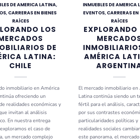
LES DE AMERICA LATINA
,
INMUEBLES DE AMERICA 
OS
,
CARRERAS EN BIENES
EVENTOS
,
CARRERAS EN 
RAÍCES
RAÍCES
PLORANDO LOS
EXPLORANDO 
MERCADOS
MERCADO
OBILIARIOS DE
INMOBILIARIO
RICA LATINA:
AMÉRICA LAT
CHILE
ARGENTIN
do inmobiliario en América
El mercado inmobiliario en
ontinúa ofreciendo un
Latina continúa siendo un t
de realidades económicas y
fértil para el análisis, carac
ue invitan al análisis
por sus contrastes económi
ico. En nuestra entrega
particularidades políticas y
, exploramos el caso de
realidades sociales cambia
a, un mercado complejo
este panorama, el mercado