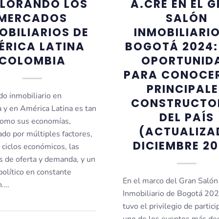
PLORANDO LOS
A.CRE EN EL 
MERCADOS
SALÓN
OBILIARIOS DE
INMOBILIARIO
ÉRICA LATINA
BOGOTÁ 2024:
COLOMBIA
OPORTUNID
PARA CONOCER
PRINCIPAL
do inmobiliario en
CONSTRUCTO
 y en América Latina es tan
DEL PAÍS
como sus economías,
(ACTUALIZA
ado por múltiples factores,
DICIEMBRE 20
 ciclos económicos, las
s de oferta y demanda, y un
político en constante
En el marco del Gran Salón
n.…
Inmobiliario de Bogotá 20
tuvo el privilegio de partici
uno de los eventos más de