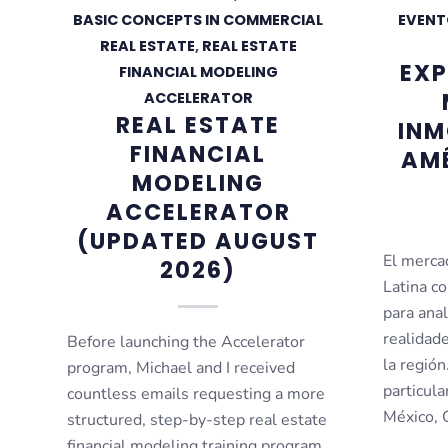
BASIC CONCEPTS IN COMMERCIAL
EVENT
REAL ESTATE
,
REAL ESTATE
EX
FINANCIAL MODELING
ACCELERATOR
REAL ESTATE
INM
FINANCIAL
AMÉ
MODELING
ACCELERATOR
(UPDATED AUGUST
El merca
2026)
Latina c
para anal
realidad
Before launching the Accelerator
la región
program, Michael and I received
particula
countless emails requesting a more
México, 
structured, step-by-step real estate
financial modeling training program.