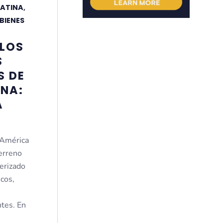
LATINA
,
BIENES
LOS
S
S DE
INA:
A
 América
erreno
terizado
cos,
ntes. En