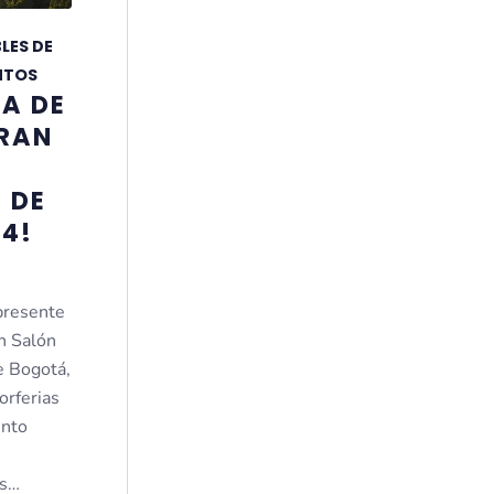
LES DE
NTOS
IA DE
GRAN
 DE
4!
presente
an Salón
de Bogotá,
orferias
ento
as…