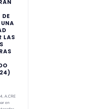
GRAN
 DE
 UNA
AD
 LAS
ES
RAS
DO
24)
24, A.CRE
par en
stacados