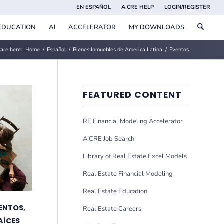
EN ESPAÑOL
A.CRE HELP
LOGIN/REGISTER
EDUCATION
AI
ACCELERATOR
MY DOWNLOADS
are here:
Home
/
Español
/
Bienes Inmuebles de America Latina
/
Eventos
FEATURED CONTENT
RE Financial Modeling Accelerator
A.CRE Job Search
Library of Real Estate Excel Models
Real Estate Financial Modeling
Real Estate Education
ENTOS
,
Real Estate Careers
AÍCES